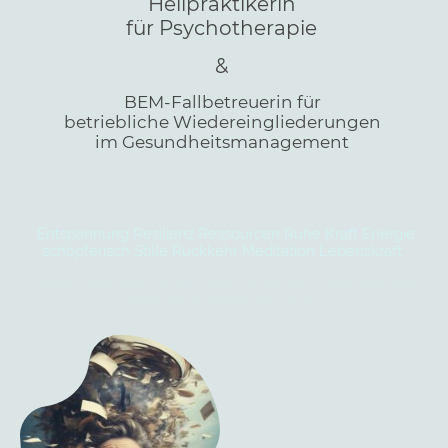
Heilpraktikerin
für Psychotherapie
&
BEM-Fallbetreuerin für
betriebliche Wiedereingliederungen
im Gesundheitsmanagement
Entspannung Resilienz Ressourcen Ruhe Kraft Energie
schöpferisch Stille Rückkehr Meditation Lebenskraft
Unterstützung Hilfe bei Depressionen Ärger Problemen Trauer Angst Stress mit Familie Sorgen Ängsten
Partnerprobleme Psychotherapie Coach. Hilfe Hund